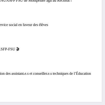
 SNUASFP FSU de Montpellier agit au Rectorat !
ervice social en faveur des élèves
UASFP-FSU 🎬
ion des assistant.e.s et conseiller.e.s techniques de l’Éducation